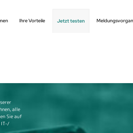
mmen
Ihre Vorteile
Meldungsvorga
Jetzt testen
nserer
hnen, alle
en Sie auf
 IT-/
.